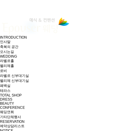
INTRODUCTION
인사말
축복의 공간
오시는길
WEDDING
라벨르홀
펠리체홀
로비
라벨르 신부대기실
펠리체 신부대기실
폐백실
테라스
TOTAL SHOP
DRESS
BEAUTY
CONFERENCE
웨딩연회
기타단체행사
RESERVATION
예약상담리스트
NOTICE