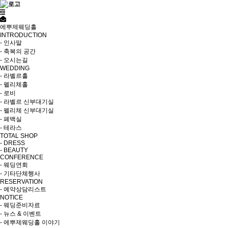
에뿌제웨딩홀
INTRODUCTION
- 인사말
- 축복의 공간
- 오시는길
WEDDING
- 라벨르홀
- 펠리체홀
- 로비
- 라벨르 신부대기실
- 펠리체 신부대기실
- 폐백실
- 테라스
TOTAL SHOP
- DRESS
- BEAUTY
CONFERENCE
- 웨딩연회
- 기타단체행사
RESERVATION
- 예약상담리스트
NOTICE
- 웨딩준비자료
- 뉴스 & 이벤트
- 에뿌제웨딩홀 이야기