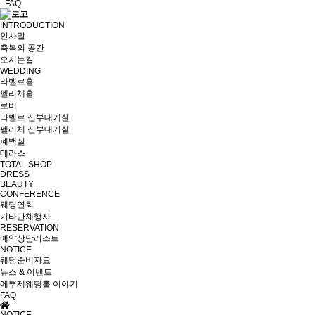
- FAQ
INTRODUCTION
인사말
축복의 공간
오시는길
WEDDING
라벨르홀
펠리체홀
로비
라벨르 신부대기실
펠리체 신부대기실
폐백실
테라스
TOTAL SHOP
DRESS
BEAUTY
CONFERENCE
웨딩연회
기타단체행사
RESERVATION
예약상담리스트
NOTICE
웨딩준비자료
뉴스 & 이벤트
에뿌제웨딩홀 이야기
FAQ